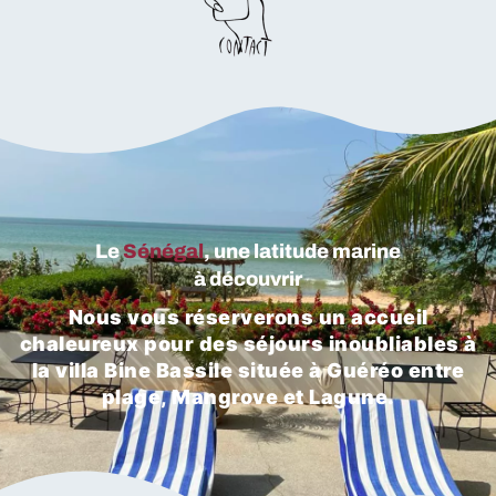
Le
Sénégal
, une latitude marine
à découvrir
Nous vous réserverons un accueil
chaleureux pour des séjours inoubliables à
la villa Bine Bassile située à Guéréo entre
plage, Mangrove et Lagune.